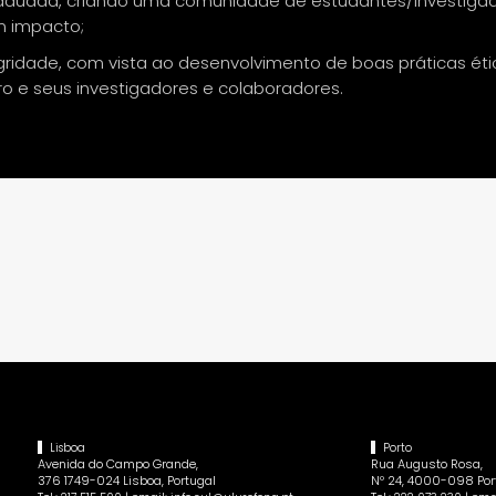
raduada, criando uma comunidade de estudantes/investig
m impacto;
gridade, com vista ao desenvolvimento de boas práticas éti
o e seus investigadores e colaboradores.
Lisboa
Porto
Avenida do Campo Grande,
Rua Augusto Rosa,
376 1749-024 Lisboa, Portugal
Nº 24, 4000-098 Port