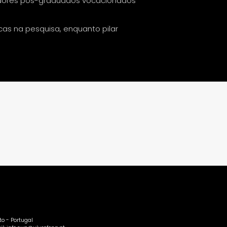
adores pós-graduados vocacionados
cas na pesquisa, enquanto pilar
o - Portugal